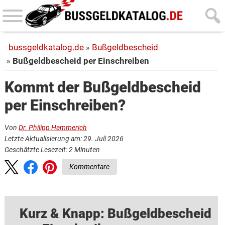
Skip
Skip
to
to
main
primary
bussgeldkatalog.de
Bußgeldbescheid
content
sidebar
Bußgeldbescheid per Einschreiben
Kommt der Bußgeldbescheid
per Einschreiben?
Von
Dr. Philipp Hammerich
Letzte Aktualisierung am: 29. Juli 2026
Geschätzte Lesezeit:
2
Minuten
Kommentare
Kurz & Knapp: Bußgeldbescheid