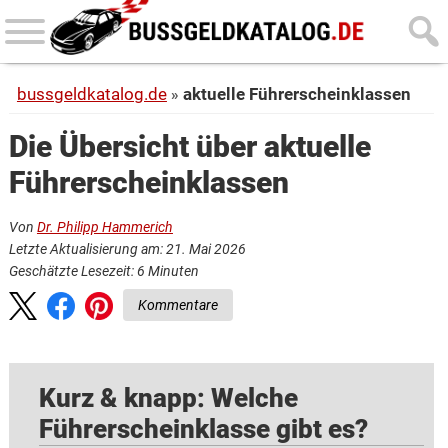
Skip
Skip
to
to
main
primary
bussgeldkatalog.de
aktuelle Führerscheinklassen
content
sidebar
Die Übersicht über aktuelle
Führerscheinklassen
Von
Dr. Philipp Hammerich
Letzte Aktualisierung am: 21. Mai 2026
Geschätzte Lesezeit:
6
Minuten
Kommentare
Kurz & knapp: Welche
Führerscheinklasse gibt es?