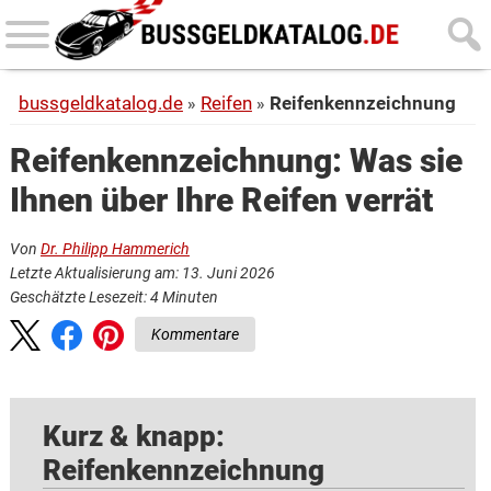
Skip
Skip
to
to
main
primary
bussgeldkatalog.de
Reifen
Reifenkennzeichnung
content
sidebar
Reifenkennzeichnung: Was sie
Ihnen über Ihre Reifen verrät
Von
Dr. Philipp Hammerich
Letzte Aktualisierung am: 13. Juni 2026
Geschätzte Lesezeit:
4
Minuten
Kommentare
Kurz & knapp:
Reifenkennzeichnung