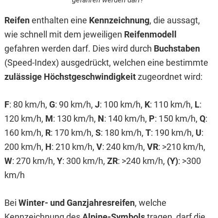
gefahren werden darf?
Reifen
enthalten eine
Kennzeichnung
, die aussagt,
wie schnell mit dem jeweiligen
Reifenmodell
gefahren werden darf. Dies wird durch
Buchstaben
(Speed-Index) ausgedrückt, welchen eine bestimmte
zulässige Höchstgeschwindigkeit
zugeordnet wird:
F
: 80 km/h,
G
: 90 km/h,
J
: 100 km/h,
K
: 110 km/h,
L
:
120 km/h,
M
: 130 km/h,
N
: 140 km/h,
P
: 150 km/h,
Q
:
160 km/h,
R
: 170 km/h,
S
: 180 km/h,
T
: 190 km/h,
U
:
200 km/h,
H
: 210 km/h,
V
: 240 km/h,
VR
: >210 km/h,
W
: 270 km/h,
Y
: 300 km/h,
ZR
: >240 km/h,
(Y)
: >300
km/h
Bei
Winter- und Ganzjahresreifen
, welche
Kennzeichnung des
Alpine-Symbols
tragen, darf die