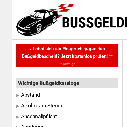
Skip
Skip
to
to
main
primary
content
sidebar
Primary
» Lohnt sich ein Einspruch gegen den
Bußgeldbescheid? Jetzt kostenlos prüfen! **
Sidebar
** Anzeige
Wichtige Bußgeldkataloge
Abstand
Alkohol am Steuer
Anschnallpflicht