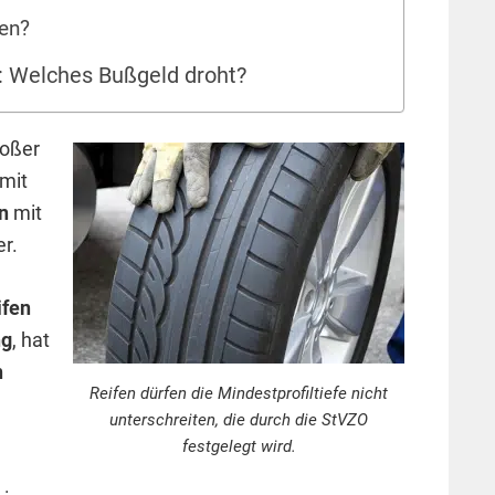
sen?
n: Welches Bußgeld droht?
roßer
mit
en
mit
r.
ifen
ng
, hat
n
Reifen dürfen die Mindestprofiltiefe nicht
unterschreiten, die durch die StVZO
festgelegt wird.