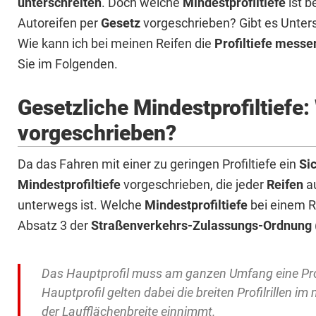
unterschreiten
. Doch welche
Mindestprofiltiefe
ist b
Autoreifen per
Gesetz
vorgeschrieben? Gibt es Unte
Wie kann ich bei meinen Reifen die
Profiltiefe messe
Sie im Folgenden.
Gesetzliche Mindestprofiltiefe: 
vorgeschrieben?
Da das Fahren mit einer zu geringen Profiltiefe ein
Si
Mindestprofiltiefe
vorgeschrieben, die jeder
Reifen
a
unterwegs ist. Welche
Mindestprofiltiefe
bei einem R
Absatz 3 der
Straßenverkehrs-Zulassungs-Ordnung
Das Hauptprofil muss am ganzen Umfang eine Prof
Hauptprofil gelten dabei die breiten Profilrillen im
der Laufflächenbreite einnimmt.