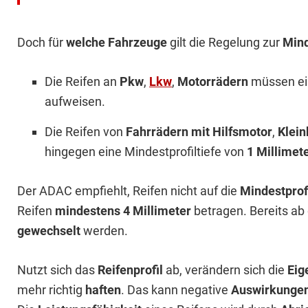
Doch für
welche Fahrzeuge
gilt die Regelung zur
Mind
Die Reifen an
Pkw
,
Lkw
,
Motorrädern
müssen ei
aufweisen.
Die Reifen von
Fahrrädern mit Hilfsmotor
,
Klein
hingegen eine Mindestprofiltiefe von
1 Millimet
Der ADAC empfiehlt, Reifen nicht auf die
Mindestprof
Reifen
mindestens 4 Millimeter
betragen. Bereits ab d
gewechselt
werden.
Nutzt sich das
Reifenprofil
ab, verändern sich die
Eig
mehr richtig
haften
. Das kann negative
Auswirkunge