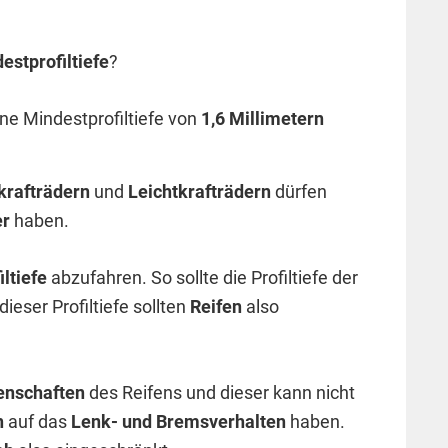
estprofiltiefe
?
ne Mindestprofiltiefe von
1,6 Millimetern
krafträdern
und
Leichtkrafträdern
dürfen
er
haben.
iltiefe
abzufahren. So sollte die Profiltiefe der
ieser Profiltiefe sollten
Reifen
also
enschaften
des Reifens und dieser kann nicht
n
auf das
Lenk- und Bremsverhalten
haben.