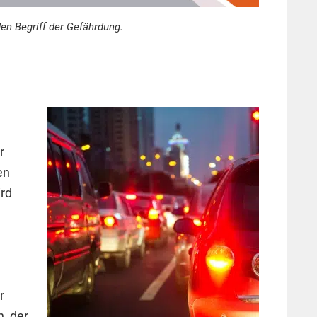
den Begriff der Gefährdung.
r
en
ird
r
n, der