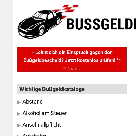
Skip
Skip
to
to
main
primary
content
sidebar
Primary
» Lohnt sich ein Einspruch gegen den
Bußgeldbescheid? Jetzt kostenlos prüfen! **
Sidebar
** Anzeige
Wichtige Bußgeldkataloge
Abstand
Alkohol am Steuer
Anschnallpflicht