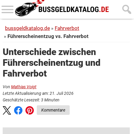
Skip
Skip
to
to
main
primary
bussgeldkatalog.de
Fahrverbot
content
sidebar
Führerscheinentzug vs. Fahrverbot
Unterschiede zwischen
Führerscheinentzug und
Fahrverbot
Von
Mathias Voigt
Letzte Aktualisierung am: 21. Juli 2026
Geschätzte Lesezeit:
3
Minuten
Kommentare