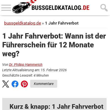
Skip
Skip
to
to
main
primary
bussgeldkatalog.de
1 Jahr Fahrverbot
content
sidebar
1 Jahr Fahrverbot: Wann ist der
Führerschein für 12 Monate
weg?
Von
Dr. Philipp Hammerich
Letzte Aktualisierung am: 15. Februar 2026
Geschätzte Lesezeit:
4
Minuten
Kommentare
Kurz & knapp: 1 Jahr Fahrverbot