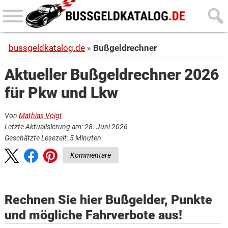
Skip
Skip
to
to
main
primary
bussgeldkatalog.de
Bußgeldrechner
content
sidebar
Aktueller Bußgeldrechner 2026
für Pkw und Lkw
Von
Mathias Voigt
Letzte Aktualisierung am: 28. Juni 2026
Geschätzte Lesezeit:
5
Minuten
Kommentare
Rechnen Sie hier Bußgelder, Punkte
und mögliche Fahrverbote aus!