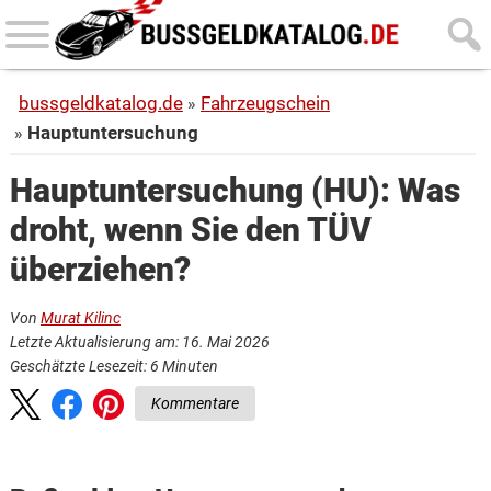
Skip
Skip
to
to
main
primary
bussgeldkatalog.de
Fahrzeugschein
content
sidebar
Hauptunter­suchung
Hauptunter­suchung (HU): Was
droht, wenn Sie den TÜV
überziehen?
Von
Murat Kilinc
Letzte Aktualisierung am: 16. Mai 2026
Geschätzte Lesezeit:
6
Minuten
Kommentare