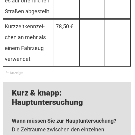
es auf öf­fen­tlich­en
Stra­ßen ab­ge­stellt
Kurz­zeit­kenn­zei­
78,50 €
chen an mehr als
ei­nem Fahr­zeug
ver­wen­det
Kurz & knapp:
Hauptuntersuchung
Wann müssen Sie zur Hauptuntersuchung?
Die Zeiträume zwischen den einzelnen