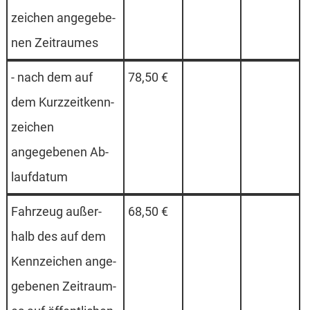
zei­chen an­ge­ge­be­
nen Zeit­raum­es
- nach dem auf
78,50 €
dem Kurz­zeit­kenn­
zei­chen
an­ge­ge­be­nen Ab­
lauf­da­tum
Fahr­zeug au­ßer­
68,50 €
halb des auf dem
Kenn­zei­chen an­ge­
ge­be­nen Zeit­raum­