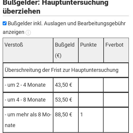
Bußgelder: Hauptuntersuchung
überziehen
Bußgelder inkl. Auslagen und Bearbeitungsgebühr
anzeigen
i
Ver­stoß
Buß­geld
Punk­te
Fverbot
(€)
Ü­ber­schrei­tung der Frist zur Haupt­un­ter­such­ung
- um 2 - 4 Mo­na­te
43,50 €
- um 4 - 8 Mo­na­te
53,50 €
- um mehr als 8 Mo­
88,50 €
1
na­te