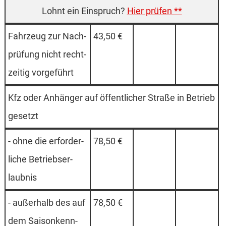
Hier prüfen **
Fahr­zeug zur Nach­
43,50 €
prü­fung nicht recht­
zei­tig vor­ge­führt
Kfz oder An­häng­er auf öf­fen­tlich­er Stra­ße in Be­trieb
ge­setzt
- oh­ne die er­for­der­
78,50 €
li­che Be­triebs­er­
laub­nis
- au­ßer­halb des auf
78,50 €
dem Sai­son­kenn­