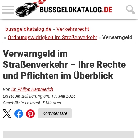
Skip
Skip
to
to
main
primary
bussgeldkatalog.de
Verkehrsrecht
content
sidebar
Ordnungswidrigkeit im Straßenverkehr
Verwarngeld
Verwarngeld im
Straßenverkehr – Ihre Rechte
und Pflichten im Überblick
Von
Dr. Philipp Hammerich
Letzte Aktualisierung am: 17. Mai 2026
Geschätzte Lesezeit:
5
Minuten
Kommentare