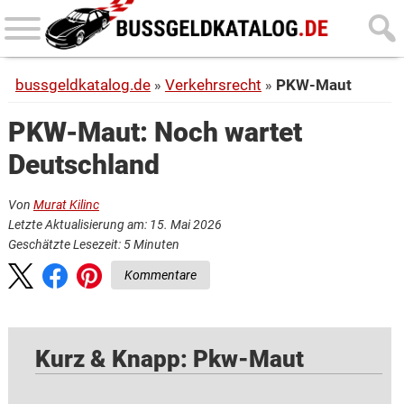
Skip
Skip
to
to
main
primary
bussgeldkatalog.de
Verkehrsrecht
PKW-Maut
content
sidebar
PKW-Maut: Noch wartet
Deutschland
Von
Murat Kilinc
Letzte Aktualisierung am: 15. Mai 2026
Geschätzte Lesezeit:
5
Minuten
Kommentare
Kurz & Knapp: Pkw-Maut