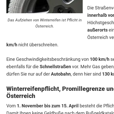
Die Straßenv
innerhalb vo
Das Aufziehen von Winterreifen ist Pflicht in
Höchstgesch
Österreich.
außerorts
ei
Österreich v
km/h
nicht überschreiten.
Eine Geschwindigkeitsbeschränkung von
100 km/h
se
ebenfalls für die
Schnellstraßen
vor. Mehr Gas geben, 
dürfen Sie nur auf der
Autobahn
, denn hier sind
130 
Winterreifenpflicht, Promillegrenze un
Österreich
Vom
1. November bis zum 15. April
besteht die Pflic
Damit Ihnen keine Geldbuße nach dem Bußgeldkatalog