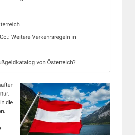
terreich
 Co.: Weitere Verkehrsregeln in
ßgeldkatalog von Österreich?
haften
tur.
in die
en
.
e