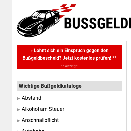
Skip
Skip
to
to
main
primary
content
sidebar
Primary
» Lohnt sich ein Einspruch gegen den
Bußgeldbescheid? Jetzt kostenlos prüfen! **
Sidebar
** Anzeige
Wichtige Bußgeldkataloge
Abstand
Alkohol am Steuer
Anschnallpflicht