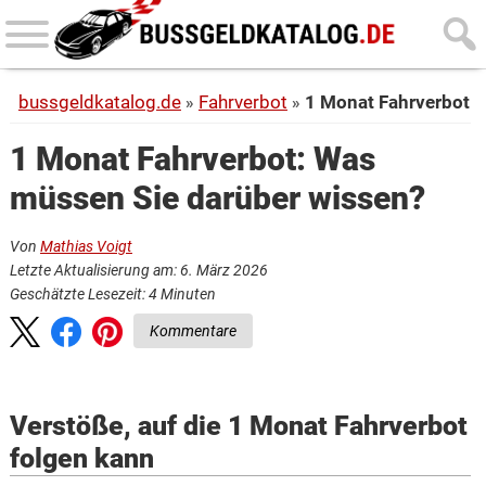
Skip
Skip
to
to
main
primary
bussgeldkatalog.de
Fahrverbot
1 Monat Fahrverbot
content
sidebar
1 Monat Fahrverbot: Was
müssen Sie darüber wissen?
Von
Mathias Voigt
Letzte Aktualisierung am: 6. März 2026
Geschätzte Lesezeit:
4
Minuten
Kommentare
Verstöße, auf die 1 Monat Fahrverbot
folgen kann