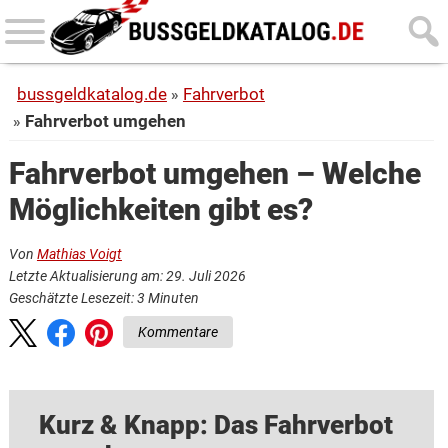
Skip
Skip
to
to
main
primary
bussgeldkatalog.de
Fahrverbot
content
sidebar
Fahrverbot umgehen
Fahrverbot umgehen – Welche
Möglichkeiten gibt es?
Von
Mathias Voigt
Letzte Aktualisierung am: 29. Juli 2026
Geschätzte Lesezeit:
3
Minuten
Kommentare
Kurz & Knapp: Das Fahrverbot