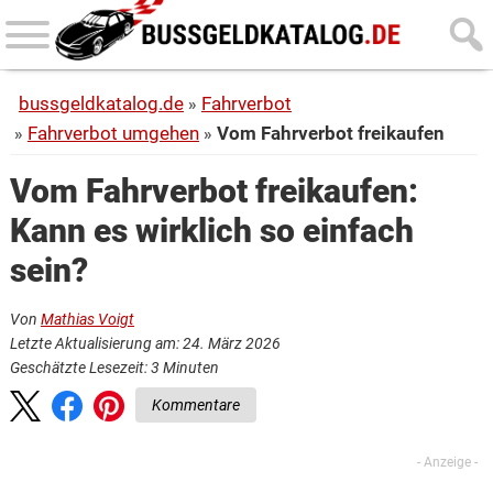
Skip
Skip
to
to
main
primary
bussgeldkatalog.de
Fahrverbot
content
sidebar
Fahrverbot umgehen
Vom Fahrverbot freikaufen
Vom Fahrverbot freikaufen:
Kann es wirklich so einfach
sein?
Von
Mathias Voigt
Letzte Aktualisierung am: 24. März 2026
Geschätzte Lesezeit:
3
Minuten
Kommentare