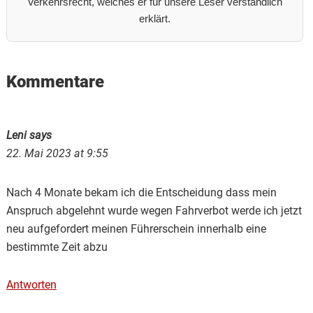
Verkehrsrecht, welches er für unsere Leser verständlich
erklärt.
Reader
Kommentare
Interactions
Leni
says
22. Mai 2023 at 9:55
Nach 4 Monate bekam ich die Entscheidung dass mein
Anspruch abgelehnt wurde wegen Fahrverbot werde ich jetzt
neu aufgefordert meinen Führerschein innerhalb eine
bestimmte Zeit abzu
Antworten