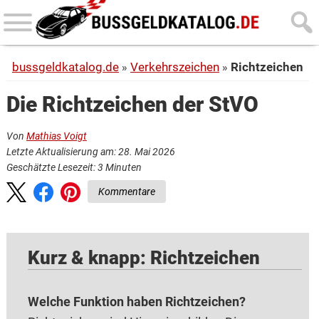
Skip
Skip
to
to
main
primary
bussgeldkatalog.de
Verkehrszeichen
Richtzeichen
content
sidebar
Die Richtzeichen der StVO
Von
Mathias Voigt
Letzte Aktualisierung am: 28. Mai 2026
Geschätzte Lesezeit:
3
Minuten
Kommentare
Kurz & knapp: Richtzeichen
Welche Funktion haben Richtzeichen?