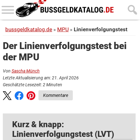
Skip
Skip
to
to
main
primary
bussgeldkatalog.de
MPU
Linienverfolgungstest
content
sidebar
Der Linienverfolgungstest bei
der MPU
Von
Sascha Münch
Letzte Aktualisierung am: 21. April 2026
Geschätzte Lesezeit:
2
Minuten
Kommentare
Kurz & knapp:
Linienverfolgungstest (LVT)