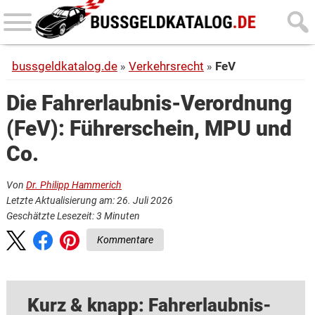
Skip
Skip
to
to
main
primary
bussgeldkatalog.de
Verkehrsrecht
FeV
content
sidebar
Die Fahrerlaubnis-Verordnung
(FeV): Führerschein, MPU und
Co.
Von
Dr. Philipp Hammerich
Letzte Aktualisierung am: 26. Juli 2026
Geschätzte Lesezeit:
3
Minuten
Kommentare
Kurz & knapp: Fahrerlaubnis-