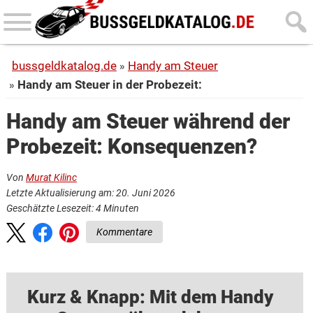
Skip
Skip
to
to
main
primary
bussgeldkatalog.de
Handy am Steuer
content
sidebar
Handy am Steuer in der Probezeit:
Handy am Steuer während der
Probezeit: Konsequenzen?
Von
Murat Kilinc
Letzte Aktualisierung am: 20. Juni 2026
Geschätzte Lesezeit:
4
Minuten
Kommentare
Kurz & Knapp: Mit dem Handy