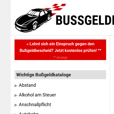
Skip
Skip
to
to
main
primary
content
sidebar
Primary
» Lohnt sich ein Einspruch gegen den
Bußgeldbescheid? Jetzt kostenlos prüfen! **
Sidebar
** Anzeige
Wichtige Bußgeldkataloge
Abstand
Alkohol am Steuer
Anschnallpflicht