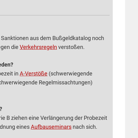
n Sanktionen aus dem Bußgeldkatalog noch
egen die
Verkehrsregeln
verstoßen.
ieden?
ezeit in
A-Verstöße
(schwerwiegende
chwerwiegende Regelmissachtungen)
?
rie B ziehen eine Verlängerung der Probezeit
rdnung eines
Aufbau­seminars
nach sich.