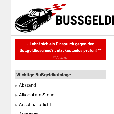
Skip
Skip
to
to
main
primary
content
sidebar
Primary
» Lohnt sich ein Einspruch gegen den
Bußgeldbescheid? Jetzt kostenlos prüfen! **
Sidebar
** Anzeige
Wichtige Bußgeldkataloge
Abstand
Alkohol am Steuer
Anschnallpflicht