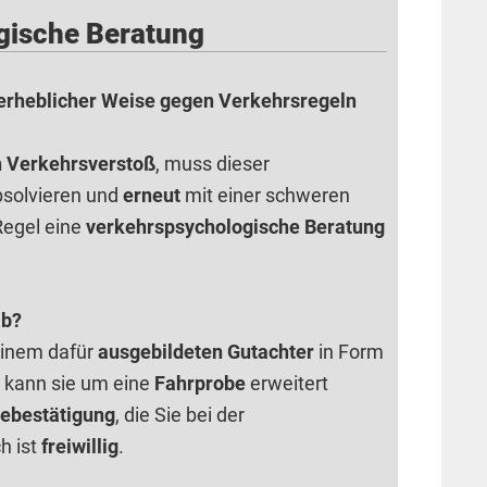
gische Beratung
 erheblicher Weise gegen Verkehrsregeln
 Verkehrsverstoß
, muss dieser
bsolvieren und
erneut
mit einer schweren
Regel eine
verkehrspsychologische Beratung
ab?
einem dafür
ausgebildeten Gutachter
in Form
ch kann sie um eine
Fahrprobe
erweitert
ebestätigung
, die Sie bei der
h ist
freiwillig
.