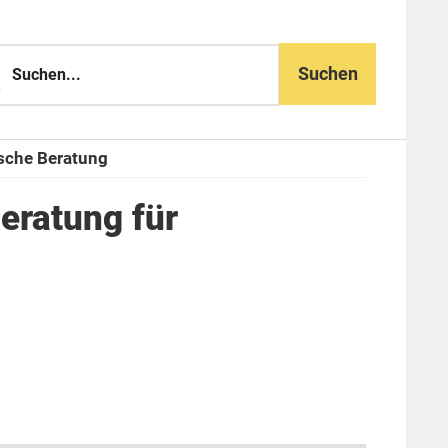
n...
sche Beratung
eratung für