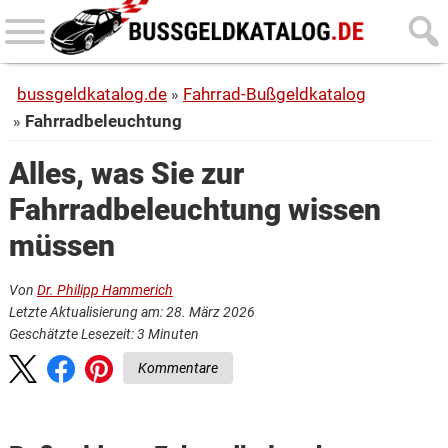
Skip
Skip
to
to
main
primary
bussgeldkatalog.de
Fahrrad-Bußgeldkatalog
content
sidebar
Fahrradbeleuchtung
Alles, was Sie zur
Fahrradbeleuchtung wissen
müssen
Von
Dr. Philipp Hammerich
Letzte Aktualisierung am: 28. März 2026
Geschätzte Lesezeit:
3
Minuten
Kommentare