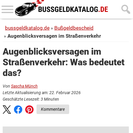
Skip
Skip
to
to
main
primary
bussgeldkatalog.de
Bußgeldbescheid
content
sidebar
Augenblicksversagen im Straßenverkehr
Augenblicksversagen im
Straßenverkehr: Was bedeutet
das?
Von
Sascha Münch
Letzte Aktualisierung am: 22. Februar 2026
Geschätzte Lesezeit:
3
Minuten
Kommentare