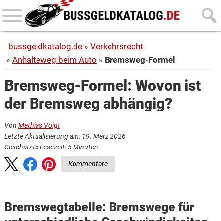
Skip
Skip
to
to
main
primary
bussgeldkatalog.de
Verkehrsrecht
content
sidebar
Anhalteweg beim Auto
Bremsweg-Formel
Bremsweg-Formel: Wovon ist
der Bremsweg abhängig?
Von
Mathias Voigt
Letzte Aktualisierung am: 19. März 2026
Geschätzte Lesezeit:
5
Minuten
Kommentare
Bremswegtabelle: Bremswege für