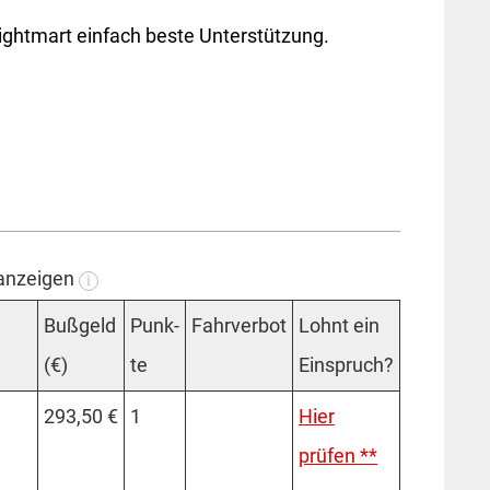
rightmart einfach beste Unterstützung.
 anzeigen
i
Buß­geld
Punk­
Fahrverbot
Lohnt ein
(€)
te
Einspruch?
293,50 €
1
Hier
prüfen **