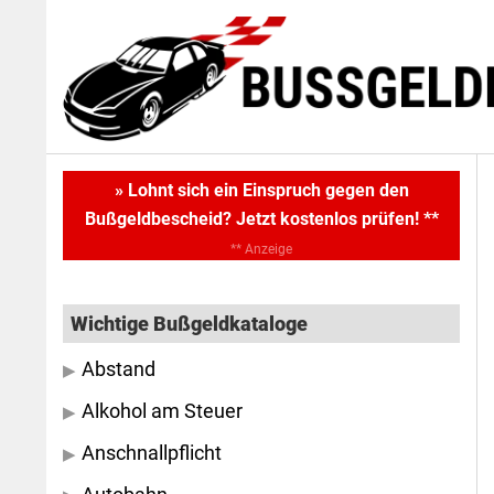
Skip
Skip
to
to
main
primary
content
sidebar
Primary
» Lohnt sich ein Einspruch gegen den
Bußgeldbescheid? Jetzt kostenlos prüfen! **
Sidebar
** Anzeige
Wichtige Bußgeldkataloge
Abstand
Alkohol am Steuer
Anschnallpflicht