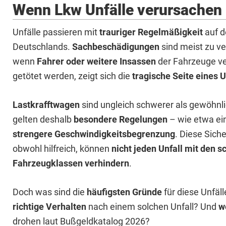
Wenn Lkw Unfälle verursachen
Unfälle passieren mit
trauriger Regelmäßigkeit
auf d
Deutschlands.
Sachbeschädigungen
sind meist zu v
wenn
Fahrer oder weitere Insassen
der Fahrzeuge ver
getötet werden, zeigt sich die
tragische Seite eines U
Lastkrafftwagen
sind ungleich schwerer als gewöhnli
gelten deshalb
besondere Regelungen
– wie etwa ei
strengere Geschwindigkeitsbegrenzung
. Diese Siche
obwohl hilfreich, können
nicht jeden Unfall mit den 
Fahrzeugklassen verhindern
.
Doch was sind die
häufigsten Gründe
für diese Unfäl
richtige Verhalten
nach einem solchen Unfall? Und
we
drohen laut Bußgeldkatalog 2026?