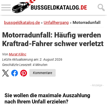
Skip
Skip
to
to
main
primary
bussgeldkatalog.de
Unfallhergang
Motorradunfall
content
sidebar
Motorradunfall: Häufig werden
Kraftrad-Fahrer schwer verletzt
Von
Murat Kilinc
Letzte Aktualisierung am: 2. August 2026
Geschätzte Lesezeit:
4
Minuten
Kommentare
Sie wollen die maximale Auszahlung
nach Ihrem Unfall erzielen?