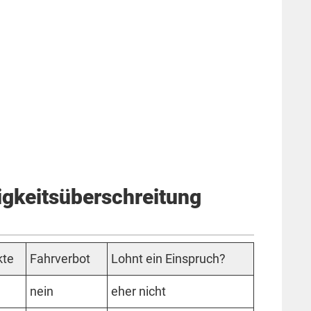
gkeits­überschreitung
­te
Fahr­ver­bot
Lohnt ein Einspruch?
nein
eher nicht