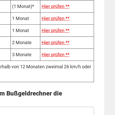
(1 Mo­­nat)*
Hier prüfen **
1 Mo­nat
Hier prüfen **
1 Mo­nat
Hier prüfen **
2 Mo­nate
Hier prüfen **
3 Mo­nate
Hier prüfen **
ner­halb von 12 Mo­na­ten zwei­mal 26 km/h oder
em Bußgeldrechner die