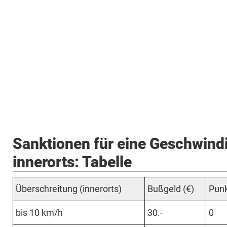
Sanktionen für eine Geschwindi
innerorts: Tabelle
Über­schrei­tung (in­ner­orts)
Buß­geld (€)
Punk
bis 10 km/h
30.-
0