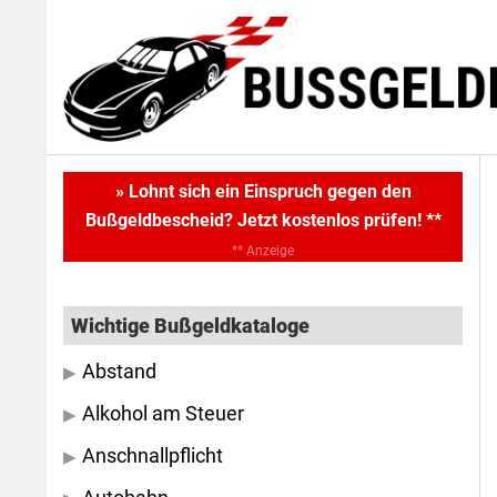
Skip
Skip
to
to
main
primary
content
sidebar
Primary
» Lohnt sich ein Einspruch gegen den
Bußgeldbescheid? Jetzt kostenlos prüfen! **
Sidebar
** Anzeige
Wichtige Bußgeldkataloge
Abstand
Alkohol am Steuer
Anschnallpflicht