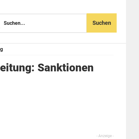
n...
ng
eitung: Sanktionen