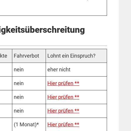
gkeits­überschreitung
kte
Fahr­verbot
Lohnt ein Einspruch?
nein
eher nicht
nein
Hier prüfen **
nein
Hier prüfen **
nein
Hier prüfen **
(1 Mo­­nat)*
Hier prüfen **