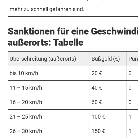
mehr zu schnell ge­fah­ren sind.
Sanktionen für eine Geschwindi
außerorts: Tabelle
Über­schrei­tung (au­ßer­orts)
Buß­geld (€)
Pun
bis 10 km/h
20 €
0
11 – 15 km/h
40 €
0
16 – 20 km/h
60 €
0
21 – 25 km/h
100 €
1
26 – 30 km/h
150 €
1