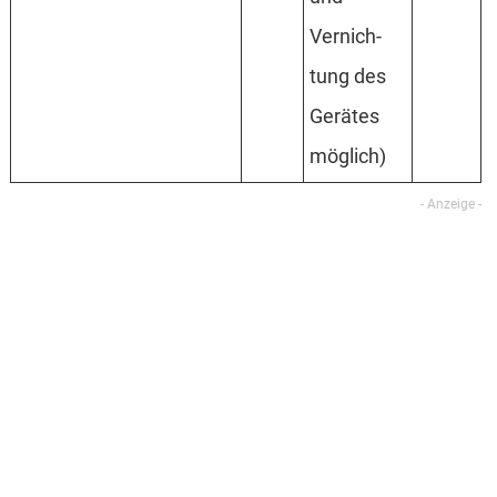
Vernich­
tung des
Gerätes
mög­lich)