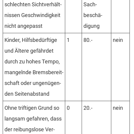
schlech­ten Sicht­verhält­
Sach­
nissen Geschwin­digkeit
beschä­
nicht ange­passt
digung
Kinder, Hilfs­bedürf­tige
1
80.-
nein
und Ältere gefähr­det
durch zu hohes Tempo,
man­gelnde Brems­bereit­
schaft oder unge­nügen­
den Seiten­ab­stand
Ohne triftigen Grund so
0
20.-
nein
lang­sam gefah­ren, dass
der reibungs­lose Ver­