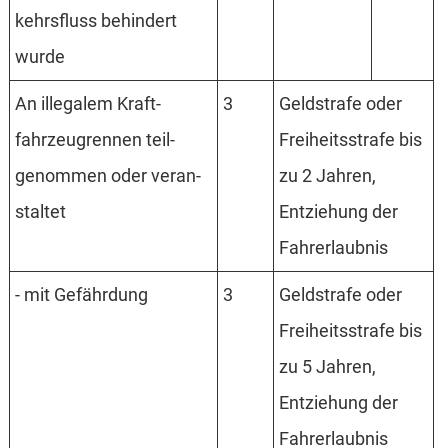
kehrs­fluss behin­dert
wurde
An ille­galem Kraft­
3
Geld­strafe oder
fahrzeug­rennen teil­
Frei­heits­strafe bis
genom­men oder veran­
zu 2 Jahren,
staltet
Entzieh­ung der
Fahr­erlaub­nis
- mit Gefähr­dung
3
Geld­strafe oder
Frei­heits­strafe bis
zu 5 Jahren,
Entzieh­ung der
Fahr­erlaub­nis