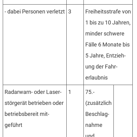
- dabei Personen verletzt
3
Frei­heits­strafe von
1 bis zu 10 Jahren,
minder schwere
Fälle 6 Monate bis
5 Jahre, Entzieh­
ung der Fahr­
erlaub­nis
Radar­warn- oder Laser­
1
75.-
stör­gerät betrie­ben oder
(zusätz­lich
betriebs­bereit mit­
Be­schlag­
geführt
nahme
und