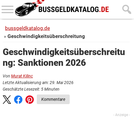
Skip
Skip
to
to
main
primary
bussgeldkatalog.de
content
sidebar
Geschwindigkeitsüberschreitung
Geschwindigkeitsüberschreitu
ng: Sanktionen 2026
Von
Murat Kilinc
Letzte Aktualisierung am: 29. Mai 2026
Geschätzte Lesezeit:
5
Minuten
Kommentare