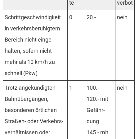
te
verbot
Schritt­ge­schwin­digkeit
0
20.-
nein
in verkehrs­beruhig­tem
Bereich nicht einge­
halten, sofern nicht
mehr als 10 km/h zu
schnell (Pkw)
Trotz ange­kündig­ten
1
100.-
nein
Bahn­über­gängen,
120.- mit
beson­deren ört­lichen
Gefähr­
Straßen- oder Verkehrs­
dung
verhält­nissen oder
145.- mit