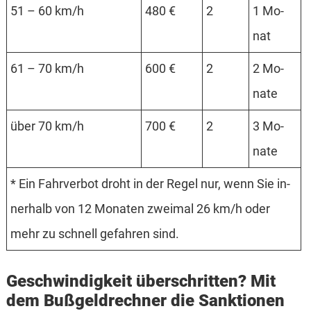
51 – 60 km/h
480 €
2
1 Mo­
nat
61 – 70 km/h
600 €
2
2 Mo­
nate
über 70 km/h
700 €
2
3 Mo­
nate
* Ein Fahr­verbot droht in der Regel nur, wenn Sie in­
ner­halb von 12 Mo­na­ten zwei­mal 26 km/h oder
mehr zu schnell ge­fah­ren sind.
Geschwindigkeit überschritten? Mit
dem Bußgeldrechner die Sanktionen