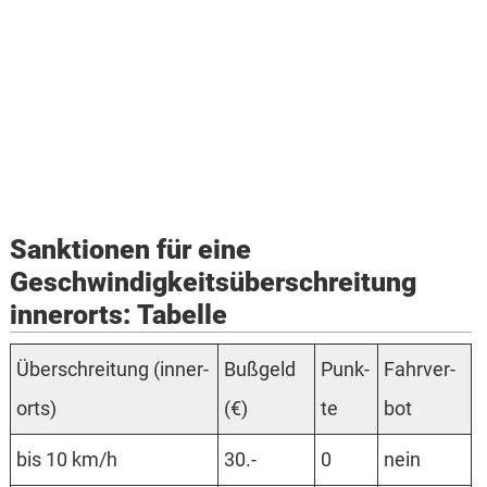
Sanktionen für eine
Geschwindigkeits­überschreitung
innerorts: Tabelle
Über­schrei­tung (in­ner­
Buß­geld
Punk­
Fahr­ver­
orts)
(€)
te
bot
bis 10 km/h
30.-
0
nein