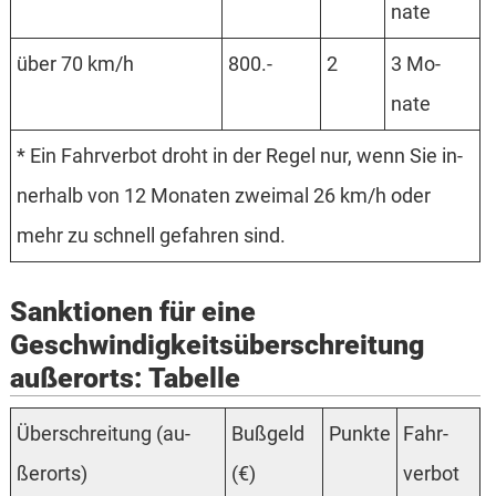
nate
über 70 km/h
800.-
2
3 Mo­
nate
* Ein Fahr­verbot droht in der Regel nur, wenn Sie in­
ner­halb von 12 Mo­na­ten zwei­mal 26 km/h oder
mehr zu schnell ge­fah­ren sind.
Sanktionen für eine
Geschwindigkeits­überschreitung
außerorts: Tabelle
Über­schrei­tung (au­
Buß­geld
Punkte
Fahr­
ßer­orts)
(€)
verbot