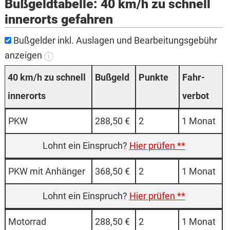
Bußgeldtabelle: 40 km/h zu schnell
innerorts gefahren
Bußgelder inkl. Auslagen und Bearbeitungsgebühr
anzeigen
i
40 km/h zu schnell
Buß­­geld
Punk­te
Fahr­
inner­orts
verbot
PKW
288,50 €
2
1 Monat
Hier prüfen **
PKW mit An­hänger
368,50 €
2
1 Monat
Hier prüfen **
Motor­rad
288,50 €
2
1 Monat