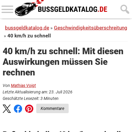
Skip
Skip
to
to
main
primary
bussgeldkatalog.de
Geschwindigkeitsüberschreitung
content
sidebar
40 km/h zu schnell
40 km/h zu schnell: Mit diesen
Auswirkungen müssen Sie
rechnen
Von
Mathias Voigt
Letzte Aktualisierung am: 23. Juli 2026
Geschätzte Lesezeit:
3
Minuten
Kommentare