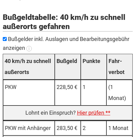
Bußgeldtabelle: 40 km/h zu schnell
außerorts gefahren
Bußgelder inkl. Auslagen und Bearbeitungsgebühr
anzeigen
i
40 km/h zu schnell
Buß­­geld
Punk­te
Fahr­
außer­orts
verbot
PKW
228,50 €
1
(1
Monat)
Hier prüfen **
PKW mit An­hänger
283,50 €
2
1 Monat