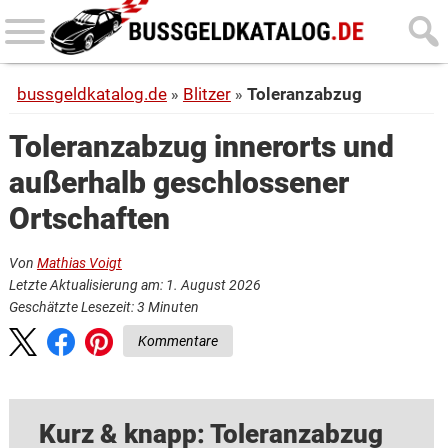
Skip
Skip
to
to
main
primary
bussgeldkatalog.de
Blitzer
Toleranzabzug
content
sidebar
Toleranzabzug innerorts und
außerhalb geschlossener
Ortschaften
Von
Mathias Voigt
Letzte Aktualisierung am: 1. August 2026
Geschätzte Lesezeit:
3
Minuten
Kommentare
Kurz & knapp: Toleranzabzug