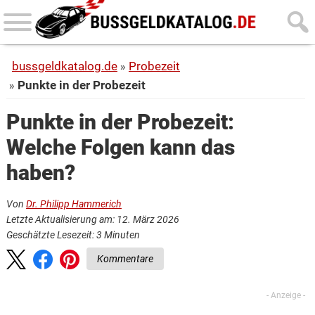
Skip
Skip
to
to
main
primary
bussgeldkatalog.de
Probezeit
content
sidebar
Punkte in der Probezeit
Punkte in der Probezeit:
Welche Folgen kann das
haben?
Von
Dr. Philipp Hammerich
Letzte Aktualisierung am: 12. März 2026
Geschätzte Lesezeit:
3
Minuten
Kommentare