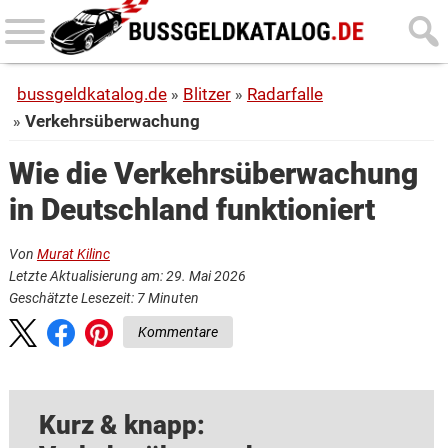
Skip
Skip
to
to
main
primary
bussgeldkatalog.de
Blitzer
Radarfalle
content
sidebar
Verkehrsüberwachung
Wie die Verkehrsüberwachung
in Deutschland funktioniert
Von
Murat Kilinc
Letzte Aktualisierung am: 29. Mai 2026
Geschätzte Lesezeit:
7
Minuten
Kommentare
Kurz & knapp: