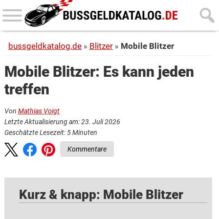
Skip
Skip
to
to
main
primary
bussgeldkatalog.de
Blitzer
Mobile Blitzer
content
sidebar
Mobile Blitzer: Es kann jeden
treffen
Von
Mathias Voigt
Letzte Aktualisierung am: 23. Juli 2026
Geschätzte Lesezeit:
5
Minuten
Kommentare
Kurz & knapp: Mobile Blitzer