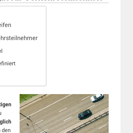
eifen
kehrsteilnehmer
el
finiert
tigen
u
glich
n den