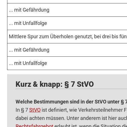
... mit Ge­fährdung
... mit Unfall­folge
Mittlere Spur zum Über­holen genutzt, bei drei bis fünf
... mit Ge­fährdung
... mit Unfall­folge
Kurz & knapp: § 7 StVO
Welche Bestimmungen sind in der StVO unter § 7
In § 7
StVO
ist definiert, wie Verkehrsteilnehmer 
dabei achten müssen. Unter anderem ist hier au
Rechtsfahrgebot
erlaubt ist, wenn die Situation d