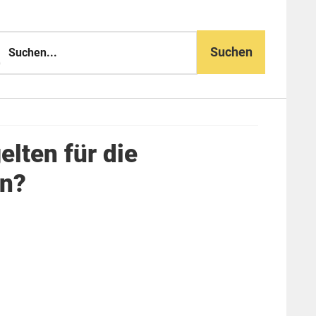
n...
lten für die
en?