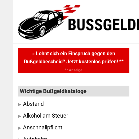
Skip
Skip
to
to
main
primary
content
sidebar
Primary
» Lohnt sich ein Einspruch gegen den
Bußgeldbescheid? Jetzt kostenlos prüfen! **
Sidebar
** Anzeige
Wichtige Bußgeldkataloge
Abstand
Alkohol am Steuer
Anschnallpflicht