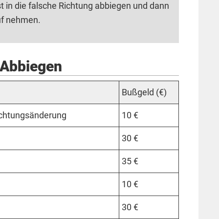
rst in die falsche Richtung abbiegen und dann
uf nehmen.
 Abbiegen
Buß­geld (€)
ch­tungs­än­de­rung
10 €
30 €
35 €
10 €
30 €