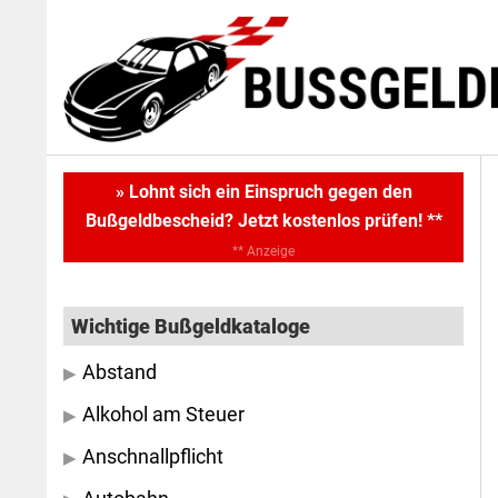
Skip
Skip
to
to
main
primary
content
sidebar
Primary
» Lohnt sich ein Einspruch gegen den
Bußgeldbescheid? Jetzt kostenlos prüfen! **
Sidebar
** Anzeige
Wichtige Bußgeldkataloge
Abstand
Alkohol am Steuer
Anschnallpflicht