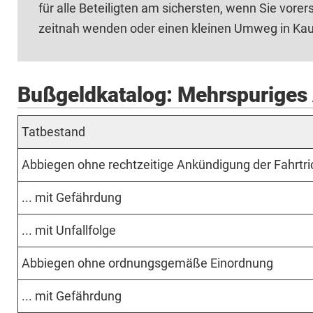
für alle Beteiligten am sichersten, wenn Sie vore
zeitnah wenden oder einen kleinen Umweg in Ka
Bußgeldkatalog: Mehrspuriges
Tat­be­­stand
Ab­bie­gen ohne recht­zei­tige An­kün­di­gung der Fahrt­ri
... mit Ge­fähr­dung
... mit Un­fall­fol­ge
Ab­bie­gen ohne ord­nungs­ge­mäße Ein­ord­nung
... mit Ge­fähr­dung