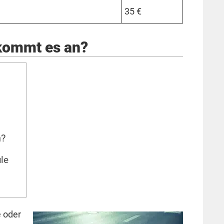
35 €
kommt es an?
n?
le
 oder