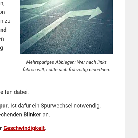
n,
ion
en zu
end
en
ig
Mehrspuriges Abbiegen: Wer nach links
fahren will, sollte sich frühzeitig einordnen.
elfen dabei.
spur
. Ist dafür ein Spurwechsel notwendig,
prechenden
Blinker
an.
er
Geschwindigkeit
.