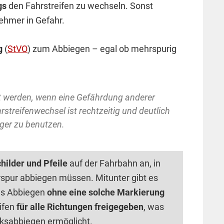
gs
den Fahrstreifen zu wechseln. Sonst
nehmer in Gefahr.
g
(
StVO
) zum Abbiegen – egal ob mehrspurig
elt werden, wenn eine Gefährdung anderer
streifenwechsel ist rechtzeitig und deutlich
ger zu benutzen.
hilder und Pfeile
auf der Fahrbahn an, in
rspur abbiegen müssen. Mitunter gibt es
es Abbiegen
ohne eine solche Markierung
eifen
für alle Richtungen freigegeben
, was
ksabbiegen ermöglicht.