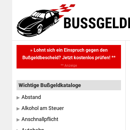
Skip
Skip
to
to
main
primary
content
sidebar
Primary
» Lohnt sich ein Einspruch gegen den
Bußgeldbescheid? Jetzt kostenlos prüfen! **
Sidebar
** Anzeige
Wichtige Bußgeldkataloge
Abstand
Alkohol am Steuer
Anschnallpflicht