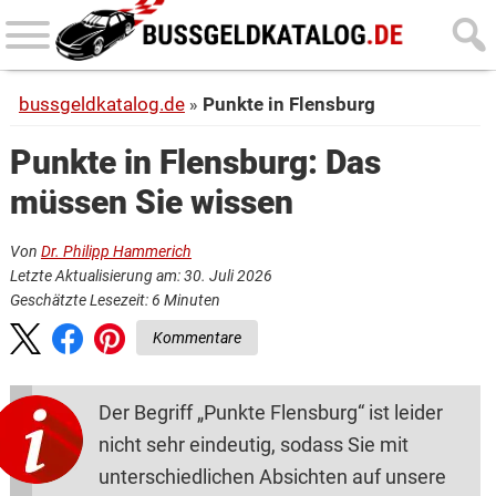
Skip
Skip
to
to
main
primary
bussgeldkatalog.de
Punkte in Flensburg
content
sidebar
Punkte in Flensburg: Das
müssen Sie wissen
Von
Dr. Philipp Hammerich
Letzte Aktualisierung am: 30. Juli 2026
Geschätzte Lesezeit:
6
Minuten
Kommentare
Der Begriff „Punkte Flensburg“ ist leider
nicht sehr eindeutig, sodass Sie mit
unterschiedlichen Absichten auf unsere