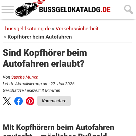
Skip
Skip
to
to
main
primary
bussgeldkatalog.de
Verkehrssicherheit
content
sidebar
Kopfhörer beim Autofahren
Sind Kopfhörer beim
Autofahren erlaubt?
Von
Sascha Münch
Letzte Aktualisierung am: 27. Juli 2026
Geschätzte Lesezeit:
3
Minuten
Kommentare
Mit Kopfhörern beim Autofahren