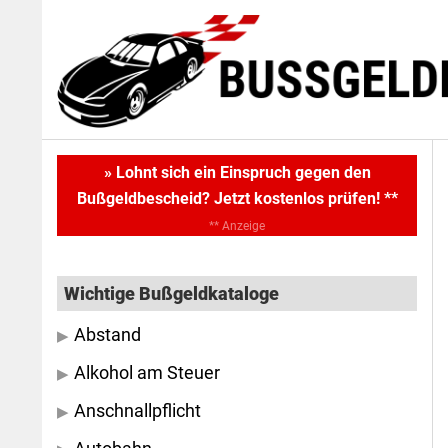
Skip
Skip
to
to
main
primary
content
sidebar
Primary
» Lohnt sich ein Einspruch gegen den
Bußgeldbescheid? Jetzt kostenlos prüfen! **
Sidebar
** Anzeige
Wichtige Bußgeldkataloge
Abstand
Alkohol am Steuer
Anschnallpflicht