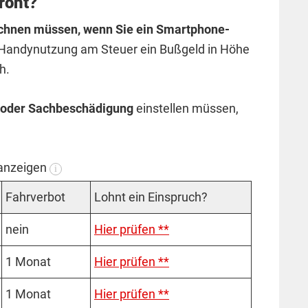
roht?
rechnen müssen, wenn Sie ein Smartphone-
 Handynutzung am Steuer ein Bußgeld in Höhe
h.
 oder Sachbeschädigung
einstellen müssen,
 anzeigen
i
Fahr­ver­bot
Lohnt ein Einspruch?
nein
Hier prüfen **
1 Mo­nat
Hier prüfen **
1 Mo­nat
Hier prüfen **