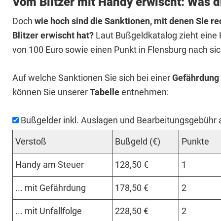
Vom Blitzer mit Handy erwischt: Was d
Doch
wie hoch sind die Sanktionen, mit denen Sie 
Blitzer erwischt hat?
Laut Bußgeldkatalog zieht eine
von 100 Euro sowie einen Punkt in Flensburg nach sic
Auf welche Sanktionen Sie sich bei einer
Gefährdung
können Sie unserer
Tabelle
entnehmen:
Bußgelder inkl. Auslagen und Bearbeitungsgebühr
Ver­stoß
Buß­geld (€)
Punk­te
Han­dy am Steu­er
128,50 €
1
... mit Ge­fähr­dung
178,50 €
2
... mit Un­fall­fol­ge
228,50 €
2