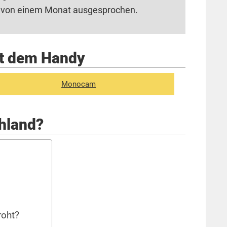
von einem Monat ausgesprochen.
it dem Handy
Monocam
chland?
roht?