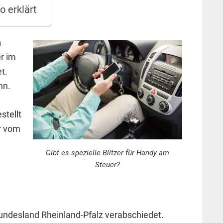
o erklärt
n
r im
t.
hn.
stellt
r vom
Gibt es spezielle Blitzer für Handy am
Steuer?
undesland Rheinland-Pfalz verabschiedet.