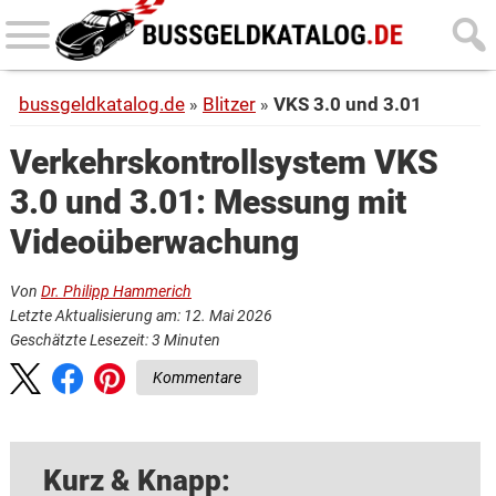
Skip
Skip
to
to
main
primary
bussgeldkatalog.de
Blitzer
VKS 3.0 und 3.01
content
sidebar
Verkehrskontrollsystem VKS
3.0 und 3.01: Messung mit
Videoüberwachung
Von
Dr. Philipp Hammerich
Letzte Aktualisierung am: 12. Mai 2026
Geschätzte Lesezeit:
3
Minuten
Kommentare
Kurz & Knapp: