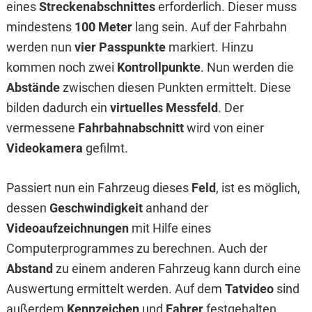
eines
Streckenabschnittes
erforderlich. Dieser muss
mindestens
100 Meter
lang sein. Auf der Fahrbahn
werden nun
vier Passpunkte
markiert. Hinzu
kommen noch zwei
Kontrollpunkte
. Nun werden die
Abstände
zwischen diesen Punkten ermittelt. Diese
bilden dadurch ein
virtuelles Messfeld
. Der
vermessene
Fahrbahnabschnitt
wird von einer
Videokamera
gefilmt.
Passiert nun ein Fahrzeug dieses
Feld
, ist es möglich,
dessen
Geschwindigkeit
anhand der
Videoaufzeichnungen
mit Hilfe eines
Computerprogrammes zu berechnen. Auch der
Abstand
zu einem anderen Fahrzeug kann durch eine
Auswertung ermittelt werden. Auf dem
Tatvideo
sind
außerdem
Kennzeichen
und
Fahrer
festgehalten.