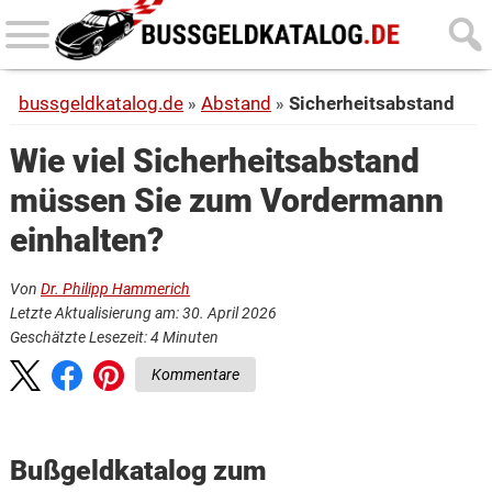
Skip
Skip
to
to
main
primary
bussgeldkatalog.de
Abstand
Sicherheitsabstand
content
sidebar
Wie viel Sicherheitsabstand
müssen Sie zum Vordermann
einhalten?
Von
Dr. Philipp Hammerich
Letzte Aktualisierung am: 30. April 2026
Geschätzte Lesezeit:
4
Minuten
Kommentare
Bußgeldkatalog zum