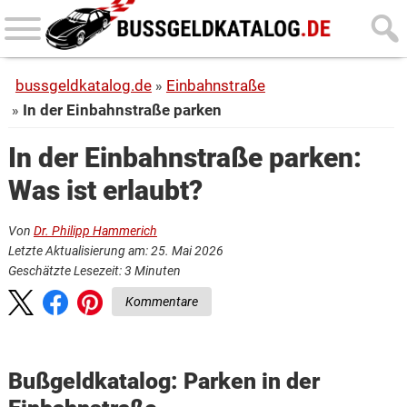
Skip
Skip
to
to
main
primary
bussgeldkatalog.de
Einbahnstraße
content
sidebar
In der Einbahnstraße parken
In der Einbahnstraße parken:
Was ist erlaubt?
Von
Dr. Philipp Hammerich
Letzte Aktualisierung am: 25. Mai 2026
Geschätzte Lesezeit:
3
Minuten
Kommentare
Bußgeldkatalog: Parken in der