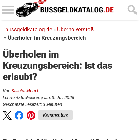
Skip
Skip
to
to
main
primary
bussgeldkatalog.de
Überholverstoß
content
sidebar
Überholen im Kreuzungsbereich
Überholen im
Kreuzungsbereich: Ist das
erlaubt?
Von
Sascha Münch
Letzte Aktualisierung am: 3. Juli 2026
Geschätzte Lesezeit:
3
Minuten
Kommentare