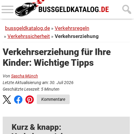
Skip
Skip
to
to
main
primary
bussgeldkatalog.de
Verkehrsregeln
content
sidebar
Verkehrssicherheit
Verkehrserziehung
Verkehrserziehung für Ihre
Kinder: Wichtige Tipps
Von
Sascha Münch
Letzte Aktualisierung am: 30. Juli 2026
Geschätzte Lesezeit:
5
Minuten
Kommentare
Kurz & knapp: