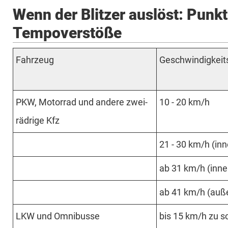
Wenn der Blitzer auslöst: Punkt
Tempoverstöße
Fahr­zeug
Ge­schwin­dig­keit
PKW, Motorrad und an­dere zwei­
10 - 20 km/h
räd­rige Kfz
21 - 30 km/h (inn
ab 31 km/h (inner
ab 41 km/h (auße
LKW und Om­ni­busse
bis 15 km/h zu sc