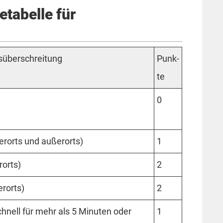
etabelle für
s­über­schrei­tung
Punk­
te
0
er­orts und außer­orts)
1
­orts)
2
r­orts)
2
hnell für mehr als 5 Mi­nu­ten oder
1