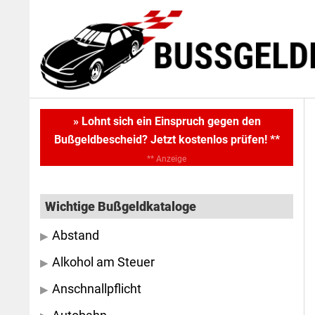
Skip
Skip
to
to
main
primary
content
sidebar
Primary
» Lohnt sich ein Einspruch gegen den
Bußgeldbescheid? Jetzt kostenlos prüfen! **
Sidebar
** Anzeige
Wichtige Bußgeldkataloge
Abstand
Alkohol am Steuer
Anschnallpflicht