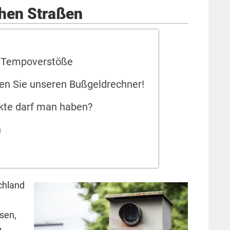
chen Straßen
ür Tempoverstöße
zen Sie unseren Bußgeldrechner!
kte darf man haben?
n
chland
sen,
g