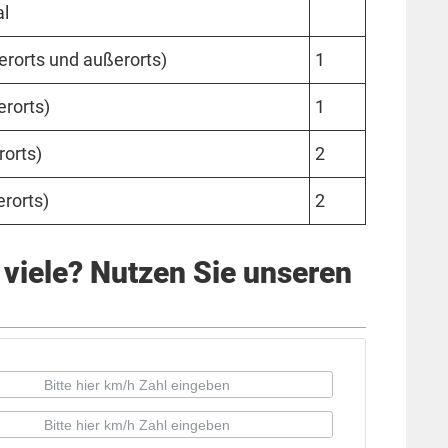
al
er­orts und außer­orts)
1
r­orts)
1
­orts)
2
r­orts)
2
viele? Nutzen Sie unseren