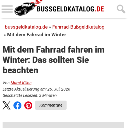
Skip
Skip
to
to
main
primary
bussgeldkatalog.de
Fahrrad-Bußgeldkatalog
content
sidebar
Mit dem Fahrrad im Winter
Mit dem Fahrrad fahren im
Winter: Das sollten Sie
beachten
Von
Murat Kilinc
Letzte Aktualisierung am: 26. Juli 2026
Geschätzte Lesezeit:
3
Minuten
Kommentare