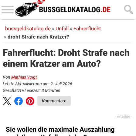
Skip
Skip
to
to
main
primary
bussgeldkatalog.de
Unfall
Fahrerflucht
content
sidebar
droht Strafe nach Kratzer?
Fahrerflucht: Droht Strafe nach
einem Kratzer am Auto?
Von
Mathias Voigt
Letzte Aktualisierung am: 2. Juli 2026
Geschätzte Lesezeit:
3
Minuten
Kommentare
Sie wollen die maximale Auszahlung