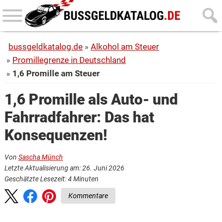
Skip
Skip
to
to
main
primary
bussgeldkatalog.de
Alkohol am Steuer
content
sidebar
Promillegrenze in Deutschland
1,6 Promille am Steuer
1,6 Promille als Auto- und
Fahrradfahrer: Das hat
Konsequenzen!
Von
Sascha Münch
Letzte Aktualisierung am: 26. Juni 2026
Geschätzte Lesezeit:
4
Minuten
Kommentare