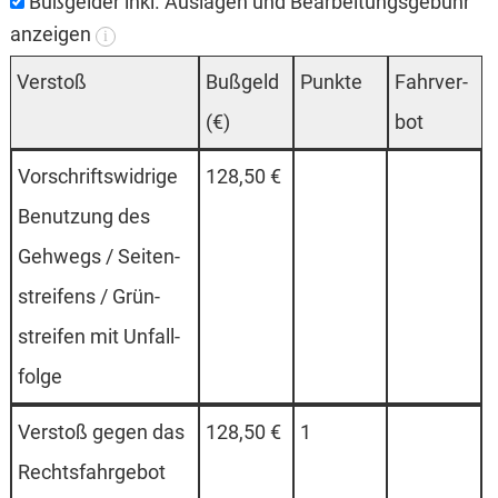
Bußgelder inkl. Auslagen und Bearbeitungsgebühr
anzeigen
i
Ver­stoß
Buß­geld
Punk­te
Fahr­ver­
(€)
bot
Vor­schrifts­wi­dri­ge
128,50 €
Be­nut­zung des
Geh­wegs / Sei­ten­
strei­fens / Grün­
strei­fen mit Un­fall­
fol­ge
Ver­stoß ge­gen das
128,50 €
1
Rechts­fahr­ge­bot