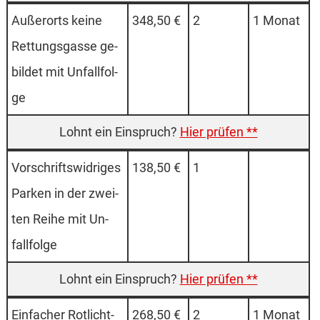
Außer­orts kei­ne
348,50 €
2
1 Monat
Ret­tungs­gas­se ge­
bil­det mit Un­fall­fol­
ge
Hier prüfen **
Vor­schrifts­wi­dri­ges
138,50 €
1
Par­ken in der zwei­
ten Rei­he mit Un­
fall­fol­ge
Hier prüfen **
Ein­facher Rot­licht­
268,50 €
2
1 Monat