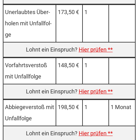
Un­er­laub­tes Über­
173,50 €
1
ho­len mit Un­fall­fol­
ge
Hier prüfen **
Vor­fahrt­sver­stoß
148,50 €
1
mit Un­fall­fol­ge
Hier prüfen **
Ab­bie­ge­ver­stoß mit
198,50 €
1
1 Monat
Un­fall­fol­ge
Hier prüfen **