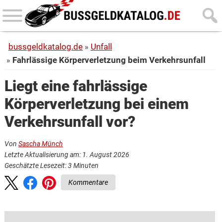
Skip
Skip
to
to
main
primary
bussgeldkatalog.de
Unfall
content
sidebar
Fahrlässige Körperverletzung beim Verkehrsunfall
Liegt eine fahrlässige
Körperverletzung bei einem
Verkehrsunfall vor?
Von
Sascha Münch
Letzte Aktualisierung am: 1. August 2026
Geschätzte Lesezeit:
3
Minuten
Kommentare