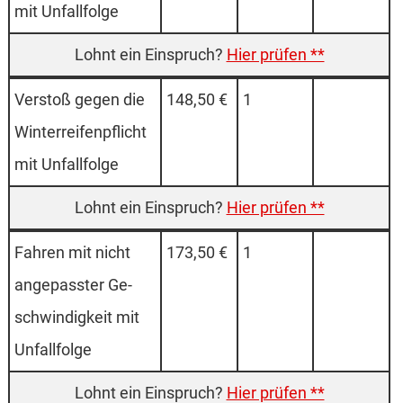
mit Un­fall­fol­ge
Hier prüfen **
Ver­stoß ge­gen die
148,50 €
1
Winter­rei­fen­pflicht
mit Un­fall­fol­ge
Hier prüfen **
Fah­ren mit nicht
173,50 €
1
an­ge­pass­ter Ge­
schwin­dig­keit mit
Un­fall­fol­ge
Hier prüfen **