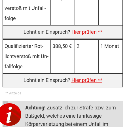
ver­stoß mit Un­fall­
fol­ge
Hier prüfen **
Quali­fi­zier­ter Rot­
388,50 €
2
1 Monat
licht­ver­stoß mit Un­
fall­fol­ge
Hier prüfen **
Achtung!
Zusätzlich zur Strafe bzw. zum
Bußgeld, welches eine fahrlässige
Körperverletzung bei einem Unfall im