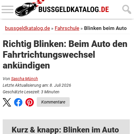
Skip
Skip
to
to
main
primary
bussgeldkatalog.de
Fahrschule
Blinken beim Auto
content
sidebar
Richtig Blinken: Beim Auto den
Fahrtrichtungswechsel
ankündigen
Von
Sascha Münch
Letzte Aktualisierung am: 8. Juli 2026
Geschätzte Lesezeit:
3
Minuten
Kommentare
Kurz & knapp: Blinken im Auto